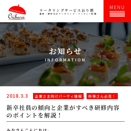
MENU
ケータリングサービスおり原
東京・神奈川のケータリング・パーティー料理
お知らせ
INFORMATION
2018.3.3
企業さま向けパーティ情報
,
幹事さん必見！
新卒社員の傾向と企業がすべき研修内容
のポイントを解説！
みなさんこんにちは。